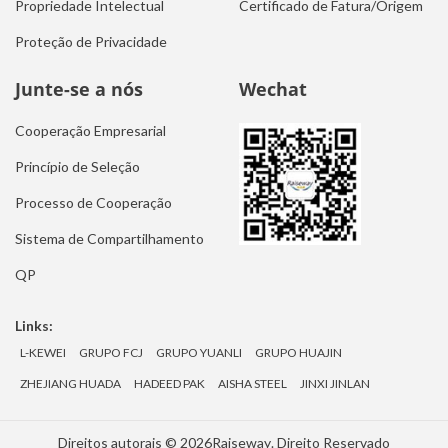
Propriedade Intelectual
Certificado de Fatura/Origem
Proteção de Privacidade
Junte-se a nós
Wechat
Cooperação Empresarial
Princípio de Seleção
Processo de Cooperação
Sistema de Compartilhamento
QP
Links:
L-KEWEI
GRUPO FCJ
GRUPO YUANLI
GRUPO HUAJIN
ZHEJIANG HUADA
HADEED PAK
AISHA STEEL
JINXI JINLAN
Direitos autorais © 2026
Raiseway
. Direito Reservado