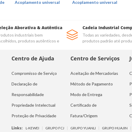
 de
Acoplamento universal
Acoplamento universal
eleção Aborativa & Autêntica
Cadeia Industrial Com
rodutos industriais bem
Todas as variedades, desd
scolhidos, produtos autênticos e
produtos padrão até prod
e qualidade
personalizados
Centro de Ajuda
Centro de Serviços
Compromisso de Serviço
Aceitação de Mercadorias
C
Declaração de
Método de Pagamento
P
Responsabilidade
Modo de Entrega
P
Propriedade Intelectual
Certificado de
S
Proteção de Privacidade
Fatura/Origem
C
Links:
L-KEWEI
GRUPO FCJ
GRUPO YUANLI
GRUPO HUAJIN