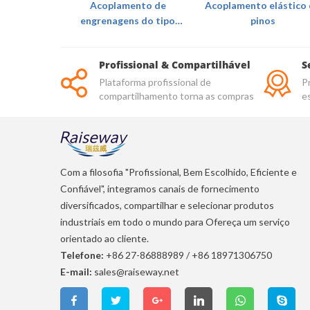
de pino de
Acoplamento de
Acoplamento elástico
ástica
engrenagens do tipo
pinos
tambor
Profissional & Compartilhável
S
Plataforma profissional de
P
compartilhamento torna as compras
e
mais confiáveis
d
Com a filosofia "Profissional, Bem Escolhido, Eficiente e
Confiável", integramos canais de fornecimento
diversificados, compartilhar e selecionar produtos
industriais em todo o mundo para Ofereça um serviço
orientado ao cliente.
Telefone:
+86 27-86888989
/
+86 18971306750
E-mail:
sales@raiseway.net