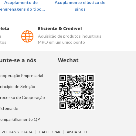
Acoplamento de
Acoplamento elástico de
Acoplament
engrenagens do tipo
pinos
p
tambor
pleta
Eficiente & Credível
e
Aquisição de produtos industriais
utos
MRO em um único ponto
Junte-se a nós
Wechat
ooperação Empresarial
rincípio de Seleção
rocesso de Cooperação
istema de
ompartilhamento QP
ZHEJIANG HUADA
HADEED PAK
AISHA STEEL