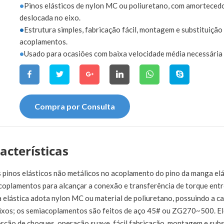
•
Pinos elásticos de nylon MC ou poliuretano, com amortece
deslocada no eixo.
•
Estrutura simples, fabricação fácil, montagem e substituiçã
acoplamentos.
•
Usado para ocasiões com baixa velocidade média necessária 
Compra por Consulta
acterísticas
 pinos elásticos não metálicos no acoplamento do pino da manga elás
coplamentos para alcançar a conexão e transferência de torque ent
 elástica adota nylon MC ou material de poliuretano, possuindo a
eixos; os semiacoplamentos são feitos de aço 45# ou ZG270~500. Ele
rção de choques, operação suave, fácil fabricação, montagem e subs