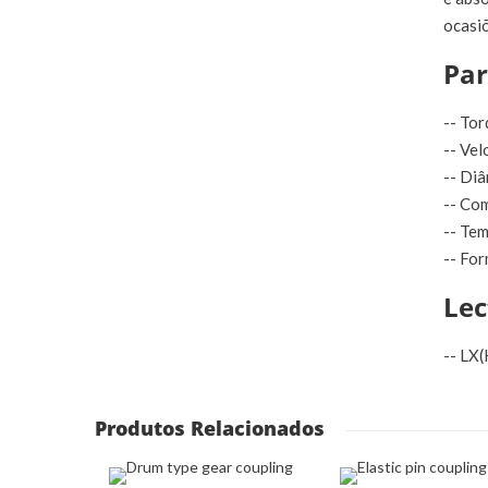
ocasiõ
Par
-- To
-- Ve
-- Di
-- Co
-- Te
-- For
Lec
-- LX
Produtos Relacionados