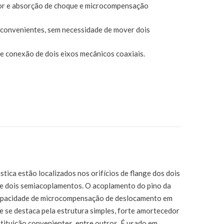
dor e absorção de choque e microcompensação
o convenientes, sem necessidade de mover dois
e conexão de dois eixos mecânicos coaxiais.
tica estão localizados nos orifícios de flange dos dois
re dois semiacoplamentos. O acoplamento do pino da
 capacidade de microcompensação de deslocamento em
 se destaca pela estrutura simples, forte amortecedor
tituição convenientes, entre outros. É usado em