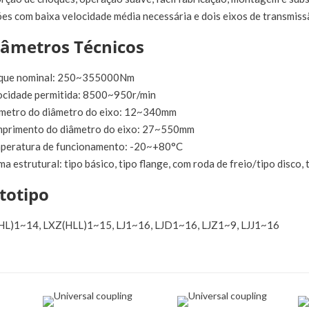
es com baixa velocidade média necessária e dois eixos de transmiss
âmetros Técnicos
rque nominal: 250~355000Nm
locidade permitida: 8500~950r/min
âmetro do diâmetro do eixo: 12~340mm
mprimento do diâmetro do eixo: 27~550mm
mperatura de funcionamento: -20~+80°C
ma estrutural: tipo básico, tipo flange, com roda de freio/tipo disco, 
totipo
(HL)1~14, LXZ(HLL)1~15, LJ1~16, LJD1~16, LJZ1~9, LJJ1~16